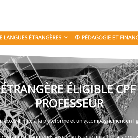
E LANGUES ÉTRANGÈRES
PÉDAGOGIE ET FINA
ÉTRANGÈRE ÉLIGIBLE CPF
PROFESSEUR
n accès illimité à la plateforme et un accompagnement en li
programme d’apprentissage linguistique qui a fait ses preu