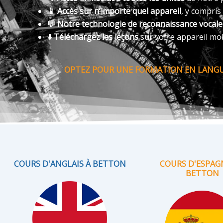
📱 Accès sur n’importe quel appareil
, y compris
💬 Notre technologie de reconnaissance vocal
⬇️ Téléchargez les leçons
sur votre appareil mo
OPTEZ POUR UNE FORMATION EN LANGUE
COURS D'ANGLAIS À BETTON
COURS D'ESPAG
BETTON