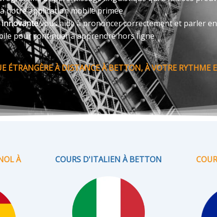
 à notre application mobile primée
e innovante
vous aide à prononcer correctement et parler en
bile pour continuer à apprendre hors ligne
 ÉTRANGÈRE À DISTANCE À BETTON, À VOTRE RYTHME E
NOL À
COURS D'ITALIEN À BETTON
COUR