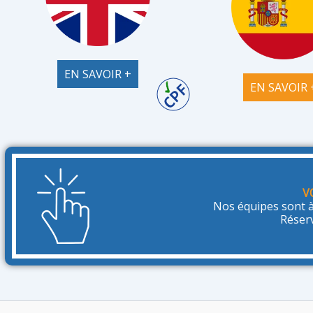
EN SAVOIR +
EN SAVOIR 
V
Nos équipes sont à
Réser