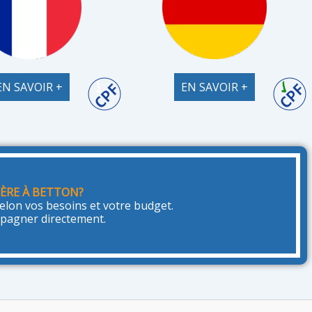
EN SAVOIR +
EN SAVOIR +
ÈRE À BETTON?
lon vos besoins et votre budget.
mpagner directement.