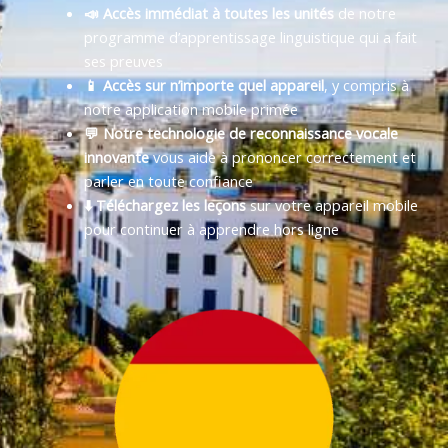
📣 Accès immédiat à toutes les unités
de notre
programme d’apprentissage linguistique qui a fait
ses preuves
📱 Accès sur n’importe quel appareil
, y compris à
notre application mobile primée
💬 Notre technologie de reconnaissance vocale
innovante
vous aide à prononcer correctement et
parler en toute confiance
⬇️ Téléchargez les leçons
sur votre appareil mobile
pour continuer à apprendre hors ligne