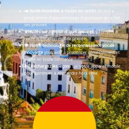
📣 Accès immédiat à toutes les unités
de notre
programme d’apprentissage linguistique qui a fait
ses preuves
📱 Accès sur n’importe quel appareil
, y compris à
notre application mobile primée
💬 Notre technologie de reconnaissance vocale
innovante
vous aide à prononcer correctement et
parler en toute confiance
⬇️ Téléchargez les leçons
sur votre appareil mobile
pour continuer à apprendre hors ligne