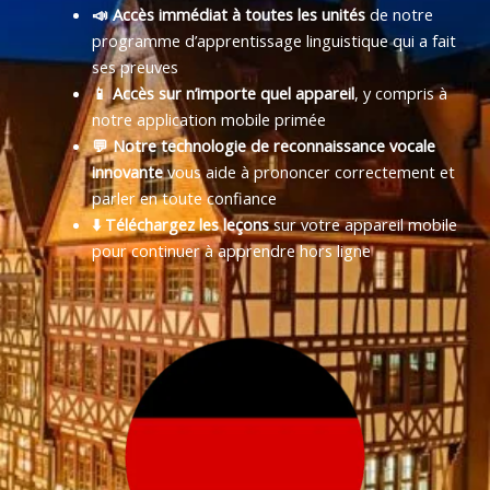
📣 Accès immédiat à toutes les unités
de notre
programme d’apprentissage linguistique qui a fait
ses preuves
📱 Accès sur n’importe quel appareil
, y compris à
notre application mobile primée
💬 Notre technologie de reconnaissance vocale
innovante
vous aide à prononcer correctement et
parler en toute confiance
⬇️ Téléchargez les leçons
sur votre appareil mobile
pour continuer à apprendre hors ligne