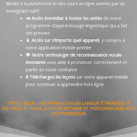
illimité à la plateforme et des cours en ligne animés par un
enseignant natif.
📣 Accès immédiat à toutes les unités
de notre
programme d’apprentissage linguistique qui a fait
ses preuves
📱 Accès sur n’importe quel appareil
, y compris à
notre application mobile primée
💬 Notre technologie de reconnaissance vocale
innovante
vous aide à prononcer correctement et
parler en toute confiance
⬇️ Téléchargez les leçons
sur votre appareil mobile
pour continuer à apprendre hors ligne
OPTEZ POUR UNE FORMATION EN LANGUE ÉTRANGÈRE À
DISTANCE À THIAIS, À VOTRE RYTHME ET PERSONNALISÉE AVEC
UN PROFESSEUR.