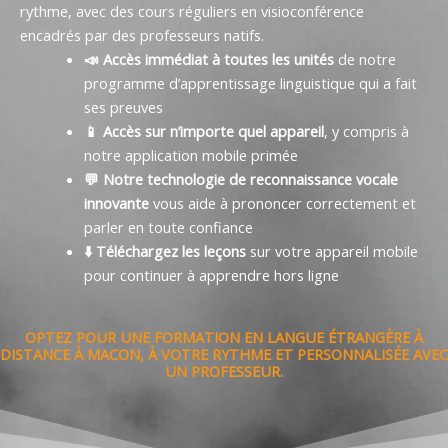
rythme, avec des cours réguliers en visioconférence
encadrés par des professeurs natifs.
📣 Accès immédiat à toutes les unités
de notre
programme d’apprentissage linguistique qui a fait
ses preuves
📱 Accès sur n’importe quel appareil
, y compris à
notre application mobile primée
💬 Notre technologie de reconnaissance vocale
innovante
vous aide à prononcer correctement et
parler en toute confiance
⬇️ Téléchargez les leçons
sur votre appareil mobile
pour continuer à apprendre hors ligne
OPTEZ POUR UNE FORMATION EN LANGUE ÉTRANGÈRE À
DISTANCE À MACON, À VOTRE RYTHME ET PERSONNALISÉE AVEC
UN PROFESSEUR.