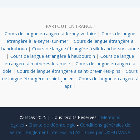
PARTOUT EN FRANCE !
Cours de langue étrangère à ferney-voltaire
|
Cours de langue
étrangère à la-seyne-sur-mer
|
Cours de langue étrangère à
bandraboua
|
Cours de langue étrangère à villefranche-sur-saone
|
Cours de langue étrangère à haubourdin
|
Cours de langue
étrangère à maizieres-les-metz
|
Cours de langue étrangère à
dole
|
Cours de langue étrangère à saint-brevin-les-pins
|
Cours
de langue étrangère à saint-junien
|
Cours de langue étrangère à
apt
|
© Istas 2025 | Tous Droits Réservés -
Mentions
légales
-
Charte de déontologie
-
Conditions générales de
vente
-
Règlement intérieur ISTAS
-
Créé par UXHUMANA