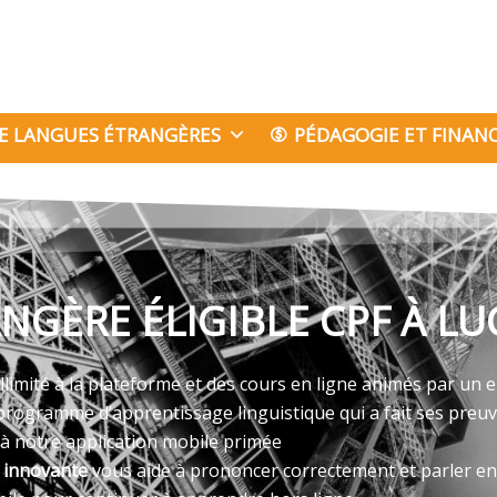
E LANGUES ÉTRANGÈRES
PÉDAGOGIE ET FINA
NGÈRE ÉLIGIBLE CPF À LU
llimité à la plateforme et des cours en ligne animés par un e
programme d’apprentissage linguistique qui a fait ses preu
 à notre application mobile primée
e innovante
vous aide à prononcer correctement et parler en