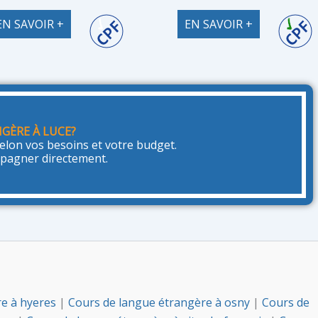
EN SAVOIR +
EN SAVOIR +
GÈRE À LUCE?
lon vos besoins et votre budget.
mpagner directement.
re à hyeres
|
Cours de langue étrangère à osny
|
Cours de