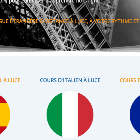
bile pour continuer à apprendre hors ligne
E ÉTRANGÈRE À DISTANCE À LUCE, À VOTRE RYTHME ET
 À LUCE
COURS D'ITALIEN À LUCE
COURS D