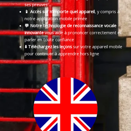
ses preuves
📱 Accès sur n’importe quel appareil
, y compris à
notre application mobile primée
💬 Notre technologie de reconnaissance vocale
innovante
vous aide à prononcer correctement et
parler en toute confiance
⬇️ Téléchargez les leçons
sur votre appareil mobile
pour continuer à apprendre hors ligne