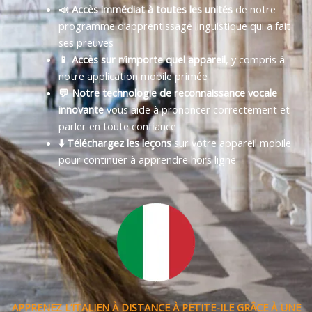
📣 Accès immédiat à toutes les unités
de notre
programme d’apprentissage linguistique qui a fait
ses preuves
📱 Accès sur n’importe quel appareil
, y compris à
notre application mobile primée
💬 Notre technologie de reconnaissance vocale
innovante
vous aide à prononcer correctement et
parler en toute confiance
⬇️ Téléchargez les leçons
sur votre appareil mobile
pour continuer à apprendre hors ligne
APPRENEZ L’ITALIEN À DISTANCE À PETITE-ILE GRÂCE À UNE