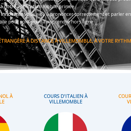
 à notre application mobile primée
e innovante
vous aide à prononcer correctement et parler en
bile pour continuer à apprendre hors ligne
TRANGÈRE À DISTANCE À VILLEMOMBLE, À VOTRE RYTHME
NOL À
COURS D'ITALIEN À
COUR
LE
VILLEMOMBLE
V