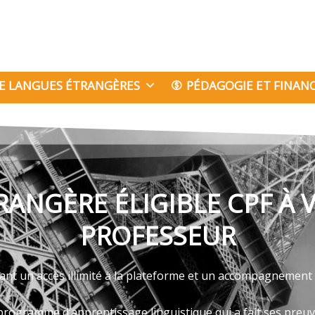
E LANGUES ÉTRANGÈRES
PÉDAGOGIE ET FINA
ANGÈRE ÉLIGIBLE CPF À
PROFESSEUR
ant un accès illimité à la plateforme et un accompagnement
programme d’apprentissage linguistique qui a fait ses preu