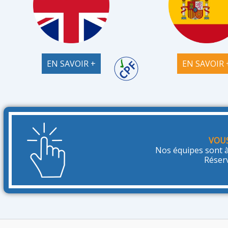
EN SAVOIR +
EN SAVOIR 
VOUS
Nos équipes sont à
Réser