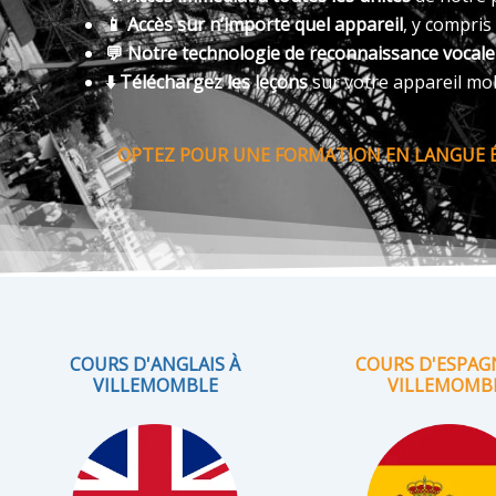
📱 Accès sur n’importe quel appareil
, y compris
💬 Notre technologie de reconnaissance vocal
⬇️ Téléchargez les leçons
sur votre appareil mo
OPTEZ POUR UNE FORMATION EN LANGUE É
COURS D'ANGLAIS À
COURS D'ESPAG
VILLEMOMBLE
VILLEMOMB