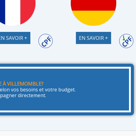
EN SAVOIR +
EN SAVOIR +
E À VILLEMOMBLE?
lon vos besoins et votre budget.
mpagner directement.