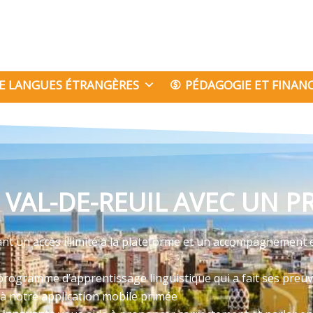
E LANGUES ÉTRANGÈRES
PÉDAGOGIE ET FINA
VAL-DE-REUIL AVEC UN P
ant un accès illimité à la plateforme et un accompagnement 
programme d’apprentissage linguistique qui a fait ses preu
 à notre application mobile primée