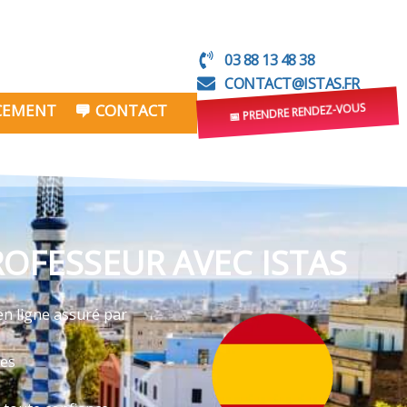
03 88 13 48 38
CONTACT@ISTAS.FR
NCEMENT
CONTACT
📅 PRENDRE RENDEZ-VOUS
ROFESSEUR AVEC ISTAS
en ligne assuré par
ves