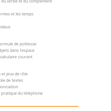
t, du verbe et du complément
formes et les temps
modaux
formule de politesse
bjets dans l’espace
ocabulaire courant
 et jeux de rôle
ée de textes
nonciation
 pratique du téléphone