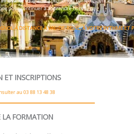
e innovante
vous aide à prononcer correctement et parler en
bile pour continuer à apprendre hors ligne
NOL À DISTANCE À VAL-DE-REUIL, À VOTRE RYTHME ET 
N ET INSCRIPTIONS
nsulter au 03 88 13 48 38
 LA FORMATION