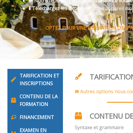
💬 Notre technologie de reconnaissance vocal
⬇️ Téléchargez les leçons
sur votre appareil mo
OPTEZ POUR UNE FORMATION D’ESPAG
TARIFICATIO
TARIFICATION ET
INSCRIPTIONS
☎️ Autres options nous co
CONTENU DE LA
FORMATION
CONTENU DE
FINANCEMENT
Syntaxe et grammaire
EXAMEN EN