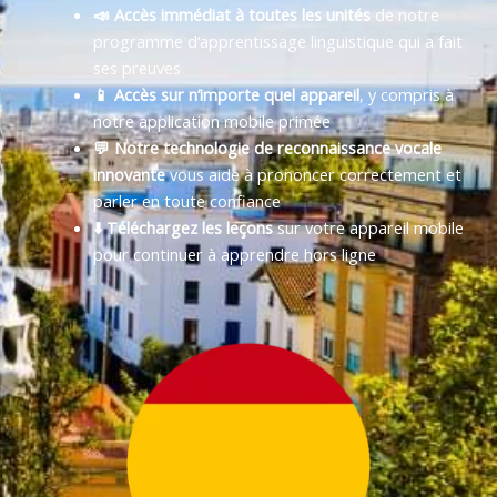
📣 Accès immédiat à toutes les unités
de notre
programme d’apprentissage linguistique qui a fait
ses preuves
📱 Accès sur n’importe quel appareil
, y compris à
notre application mobile primée
💬 Notre technologie de reconnaissance vocale
innovante
vous aide à prononcer correctement et
parler en toute confiance
⬇️ Téléchargez les leçons
sur votre appareil mobile
pour continuer à apprendre hors ligne