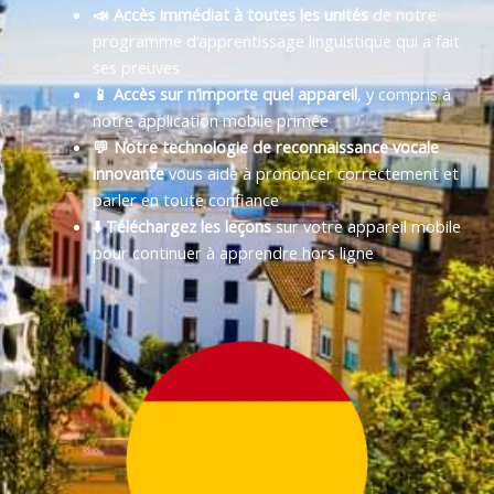
📣 Accès immédiat à toutes les unités
de notre
programme d’apprentissage linguistique qui a fait
ses preuves
📱 Accès sur n’importe quel appareil
, y compris à
notre application mobile primée
💬 Notre technologie de reconnaissance vocale
innovante
vous aide à prononcer correctement et
parler en toute confiance
⬇️ Téléchargez les leçons
sur votre appareil mobile
pour continuer à apprendre hors ligne