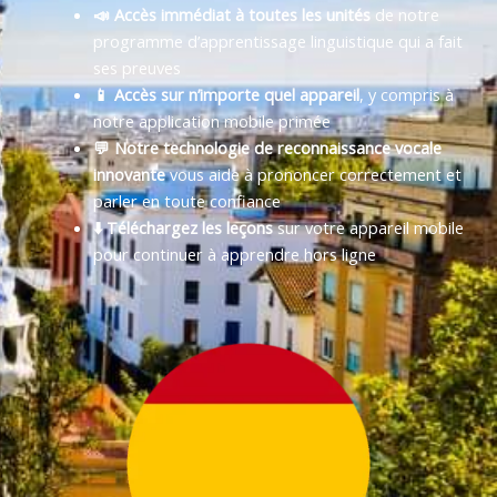
📣 Accès immédiat à toutes les unités
de notre
programme d’apprentissage linguistique qui a fait
ses preuves
📱 Accès sur n’importe quel appareil
, y compris à
notre application mobile primée
💬 Notre technologie de reconnaissance vocale
innovante
vous aide à prononcer correctement et
parler en toute confiance
⬇️ Téléchargez les leçons
sur votre appareil mobile
pour continuer à apprendre hors ligne