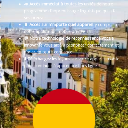
📣 Accès immédiat à toutes les unités
de notre
programme d’apprentissage linguistique qui a fait
ses preuves
📱 Accès sur n’importe quel appareil
, y compris à
notre application mobile primée
💬 Notre technologie de reconnaissance vocale
innovante
vous aide à prononcer correctement et
parler en toute confiance
⬇️ Téléchargez les leçons
sur votre appareil mobile
pour continuer à apprendre hors ligne