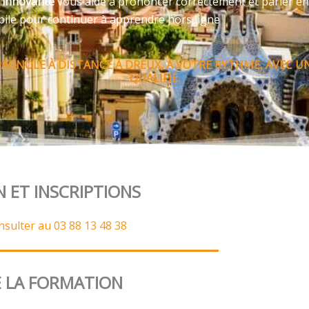
e innovante
vous aide à prononcer correctement et parler en
bile pour continuer à apprendre hors ligne
PAGNOLE À DISTANCE À DREUX, À VOTRE RYTHME, AVEC 
QUALIFIÉ.
N ET INSCRIPTIONS
nsulter au 03 88 13 48 38
 LA FORMATION