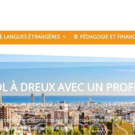
E LANGUES ÉTRANGÈRES
PÉDAGOGIE ET FINA
L À DREUX AVEC UN PROFE
grâce à une plateforme accessible en continu et à des cours
programme d’apprentissage linguistique qui a fait ses preu
 à notre application mobile primée