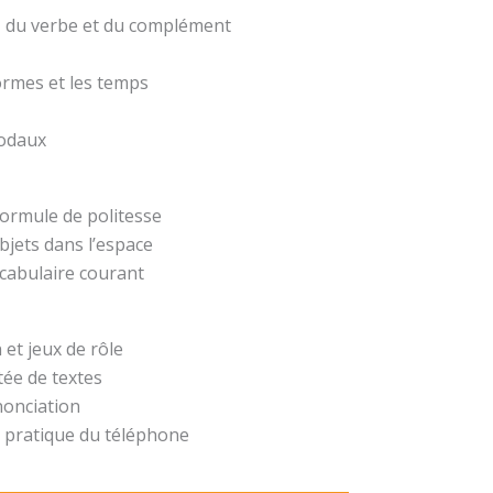
t, du verbe et du complément
formes et les temps
modaux
formule de politesse
bjets dans l’espace
ocabulaire courant
 et jeux de rôle
ée de textes
nonciation
 pratique du téléphone