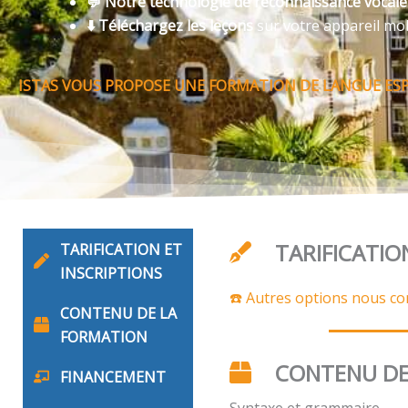
💬 Notre technologie de reconnaissance vocal
⬇️ Téléchargez les leçons
sur votre appareil mo
ISTAS VOUS PROPOSE UNE FORMATION DE LANGUE ES
TARIFICATIO
TARIFICATION ET
INSCRIPTIONS
☎️ Autres options nous co
CONTENU DE LA
FORMATION
CONTENU DE
FINANCEMENT
Syntaxe et grammaire