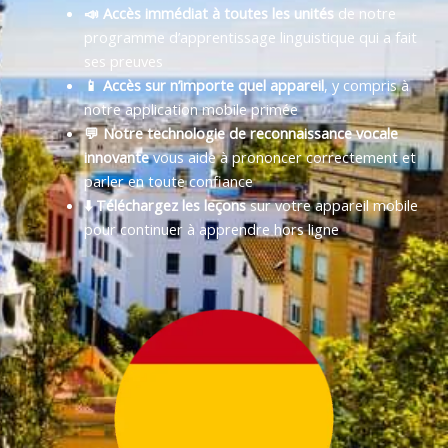
📣 Accès immédiat à toutes les unités
de notre
programme d’apprentissage linguistique qui a fait
ses preuves
📱 Accès sur n’importe quel appareil
, y compris à
notre application mobile primée
💬 Notre technologie de reconnaissance vocale
innovante
vous aide à prononcer correctement et
parler en toute confiance
⬇️ Téléchargez les leçons
sur votre appareil mobile
pour continuer à apprendre hors ligne