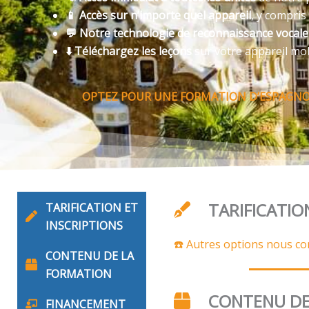
📱 Accès sur n’importe quel appareil
, y compris
💬 Notre technologie de reconnaissance vocal
⬇️ Téléchargez les leçons
sur votre appareil mo
OPTEZ POUR UNE FORMATION D’ESPAGNOL
TARIFICATIO
TARIFICATION ET
INSCRIPTIONS
☎️ Autres options nous co
CONTENU DE LA
FORMATION
CONTENU DE
FINANCEMENT