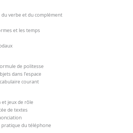
t, du verbe et du complément
formes et les temps
modaux
formule de politesse
bjets dans l’espace
ocabulaire courant
 et jeux de rôle
ée de textes
nonciation
 pratique du téléphone