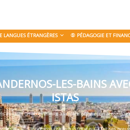
E LANGUES ÉTRANGÈRES
PÉDAGOGIE ET FINA
ANDERNOS-LES-BAINS AVE
ISTAS
s incluant un accès illimité à la plateforme et un accompa
programme d’apprentissage linguistique qui a fait ses preu