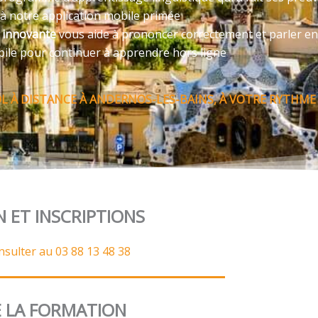
 à notre application mobile primée
e innovante
vous aide à prononcer correctement et parler en
bile pour continuer à apprendre hors ligne
 À DISTANCE À ANDERNOS-LES-BAINS, À VOTRE RYTHME 
N ET INSCRIPTIONS
nsulter au 03 88 13 48 38
 LA FORMATION