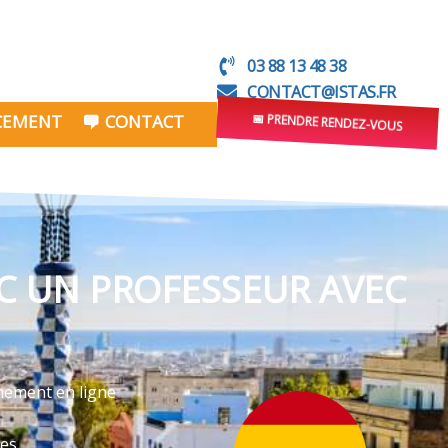
03 88 13 48 38
CONTACT@ISTAS.FR
NCEMENT
CONTACT
📅 PRENDRE RENDEZ-VOUS
C UN PROFESSEUR AVEC
gnement en ligne
ves