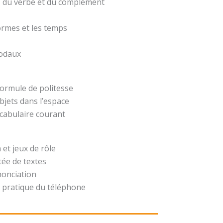
t, du verbe et du complément
formes et les temps
modaux
formule de politesse
bjets dans l’espace
ocabulaire courant
 et jeux de rôle
ée de textes
nonciation
 pratique du téléphone