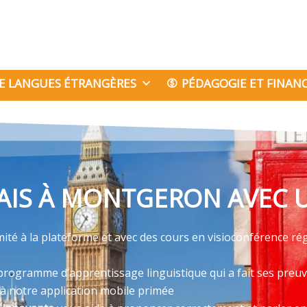
E LANGUES ÉTRANGÈRES
PÉDAGOGIE ET FINA
AIS À MONTGERON AVEC 
imité à la plateforme et avec des cours en visioconférence r
programme d’apprentissage linguistique qui a fait ses preu
 à notre application mobile primée