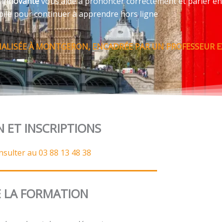
e innovante
vous aide à prononcer correctement et parler en
bile pour continuer à apprendre hors ligne
NALISÉE À MONTGERON, ENCADRÉE PAR UN PROFESSEUR E
N ET INSCRIPTIONS
nsulter au 03 88 13 48 38
 LA FORMATION