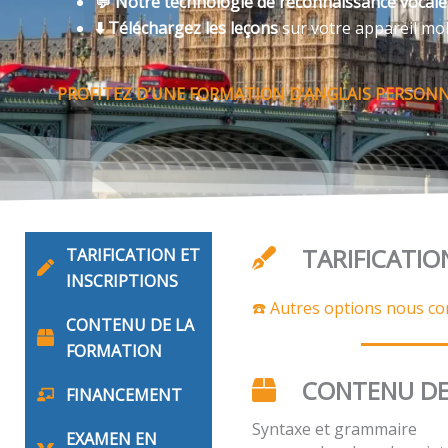
💬 Notre technologie de reconnaissance vocal
⬇️ Téléchargez les leçons
sur votre appareil mo
PROFITEZ D’UNE FORMATION D’ANGLAIS PERSON
TARIFICATIO
TARIFICATION ET
INSCRIPTIONS
☎️ Autres options nous co
CONTENU DE LA
FORMATION
CONTENU DE
FINANCEMENT
Syntaxe et grammaire
EXAMEN EN