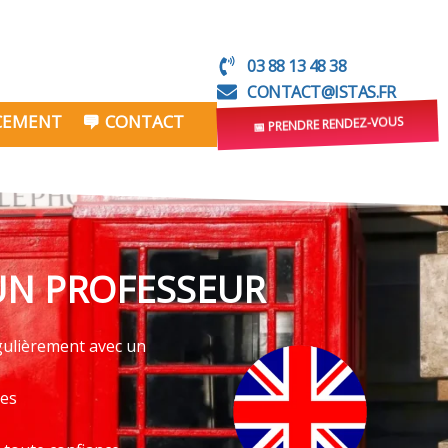
03 88 13 48 38
CONTACT@ISTAS.FR
NCEMENT
CONTACT
📅 PRENDRE RENDEZ-VOUS
UN PROFESSEUR
égulièrement avec un
ves