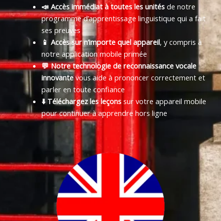
📣 Accès immédiat à toutes les unités
de notre
programme d’apprentissage linguistique qui a fait
ses preuves
📱 Accès sur n’importe quel appareil
, y compris à
notre application mobile primée
💬 Notre technologie de reconnaissance vocale
innovante
vous aide à prononcer correctement et
parler en toute confiance
⬇️ Téléchargez les leçons
sur votre appareil mobile
pour continuer à apprendre hors ligne