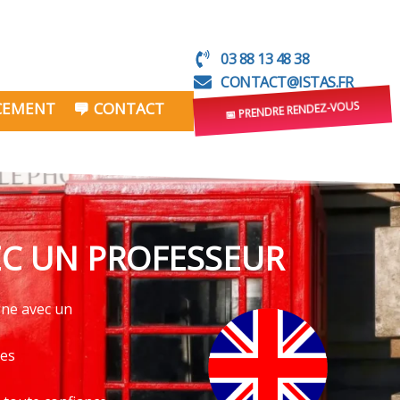
03 88 13 48 38
CONTACT@ISTAS.FR
NCEMENT
CONTACT
📅 PRENDRE RENDEZ-VOUS
EC UN PROFESSEUR
gne avec un
ves