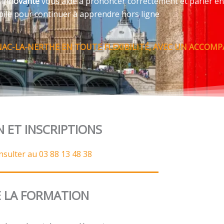
e innovante
vous aide à prononcer correctement et parler en
bile pour continuer à apprendre hors ligne
NAC-LA-NERTHE EN TOUTE FLEXIBILITÉ, AVEC UN ACCOM
N ET INSCRIPTIONS
nsulter au 03 88 13 48 38
 LA FORMATION