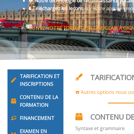
💬 Notre technologie de reconnaissance vocal
⬇️ Téléchargez les leçons
sur votre appareil mo
SUIVEZ VOTRE FORMATION D’ANGLAIS À GIG
TARIFICATIO
TARIFICATION ET
INSCRIPTIONS
☎️ Autres options nous co
CONTENU DE LA
FORMATION
CONTENU DE
FINANCEMENT
Syntaxe et grammaire
EXAMEN EN