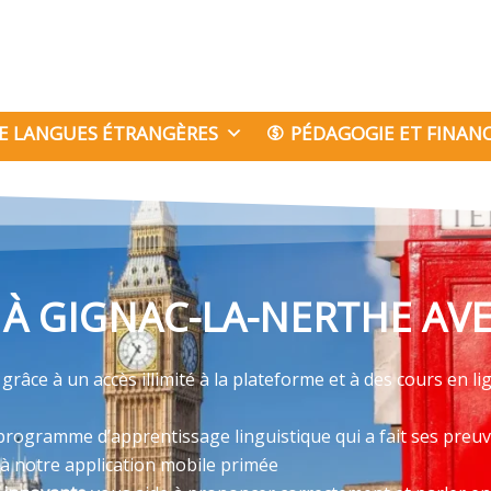
E LANGUES ÉTRANGÈRES
PÉDAGOGIE ET FINA
 À GIGNAC-LA-NERTHE AV
râce à un accès illimité à la plateforme et à des cours en li
programme d’apprentissage linguistique qui a fait ses preu
 à notre application mobile primée