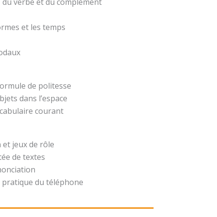
t, du verbe et du complément
formes et les temps
modaux
formule de politesse
bjets dans l’espace
ocabulaire courant
 et jeux de rôle
ée de textes
nonciation
 pratique du téléphone