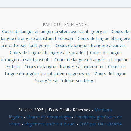
PARTOUT EN FRANCE !
Cours de langue étrangère à villeneuve-saint-georges
|
Cours de
langue étrangère à castanet-tolosan
|
Cours de langue étrangère
à montereau-fault-yonne
|
Cours de langue étrangère à vanves
|
Cours de langue étrangère à le-pradet
|
Cours de langue
étrangère à saint-joseph
|
Cours de langue étrangère à la-queue-
en-brie
|
Cours de langue étrangère à landerneau
|
Cours de
langue étrangère à saint-julien-en-genevois
|
Cours de langue
étrangère à chalette-sur-loing
|
© Istas 2025 | Tous Droits Réservés -
Mentions
légales
-
Charte de déontologie
-
Conditions générales de
vente
-
Règlement intérieur ISTAS
-
Créé par UXHUMANA