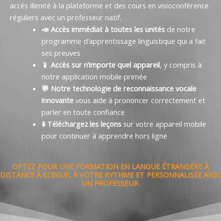
accès illimité à la plateforme et des cours en visioconférence
réguliers avec un professeur natif.
📣 Accès immédiat à toutes les unités
de notre
programme d’apprentissage linguistique qui a fait
ses preuves
📱 Accès sur n’importe quel appareil
, y compris à
notre application mobile primée
💬 Notre technologie de reconnaissance vocale
innovante
vous aide à prononcer correctement et
parler en toute confiance
⬇️ Téléchargez les leçons
sur votre appareil mobile
pour continuer à apprendre hors ligne
OPTEZ POUR UNE FORMATION EN LANGUE ÉTRANGÈRE À
DISTANCE À ELBEUF, À VOTRE RYTHME ET PERSONNALISÉE AVEC
UN PROFESSEUR.