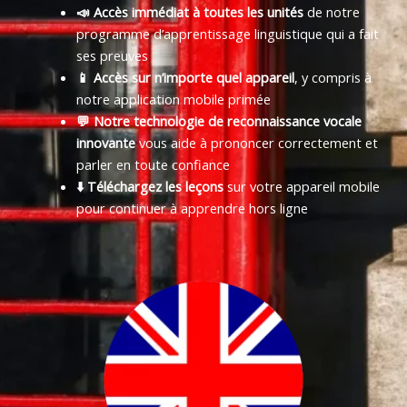
📣 Accès immédiat à toutes les unités
de notre
programme d’apprentissage linguistique qui a fait
ses preuves
📱 Accès sur n’importe quel appareil
, y compris à
notre application mobile primée
💬 Notre technologie de reconnaissance vocale
innovante
vous aide à prononcer correctement et
parler en toute confiance
⬇️ Téléchargez les leçons
sur votre appareil mobile
pour continuer à apprendre hors ligne