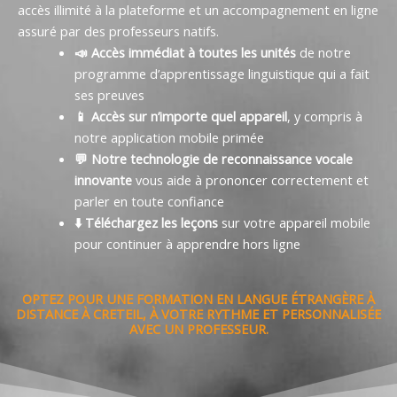
accès illimité à la plateforme et un accompagnement en ligne
assuré par des professeurs natifs.
📣 Accès immédiat à toutes les unités
de notre
programme d’apprentissage linguistique qui a fait
ses preuves
📱 Accès sur n’importe quel appareil
, y compris à
notre application mobile primée
💬 Notre technologie de reconnaissance vocale
innovante
vous aide à prononcer correctement et
parler en toute confiance
⬇️ Téléchargez les leçons
sur votre appareil mobile
pour continuer à apprendre hors ligne
OPTEZ POUR UNE FORMATION EN LANGUE ÉTRANGÈRE À
DISTANCE À CRETEIL, À VOTRE RYTHME ET PERSONNALISÉE
AVEC UN PROFESSEUR.