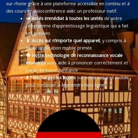
sur-rhone grâce à une plateforme accessible en continu et à
des cours en visioconférence avec un professeur natif.
📣 Accès immédiat à toutes les unités
de notre
programme d’apprentissage linguistique qui a fait
ses preuves
📱 Accès sur n’importe quel appareil
, y compris à
notre application mobile primée
💬 Notre technologie de reconnaissance vocale
innovante
vous aide à prononcer correctement et
parler en toute confiance
⬇️ Téléchargez les leçons
sur votre appareil mobile
pour continuer à apprendre hors ligne