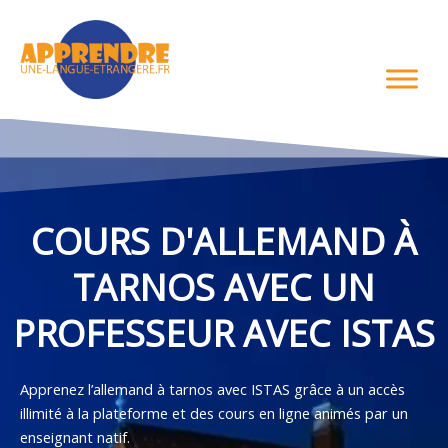
Aller
au
contenu
COURS D'ALLEMAND À
TARNOS AVEC UN
PROFESSEUR AVEC ISTAS
Apprenez l’allemand à tarnos avec ISTAS grâce à un accès
illimité à la plateforme et des cours en ligne animés par un
enseignant natif.