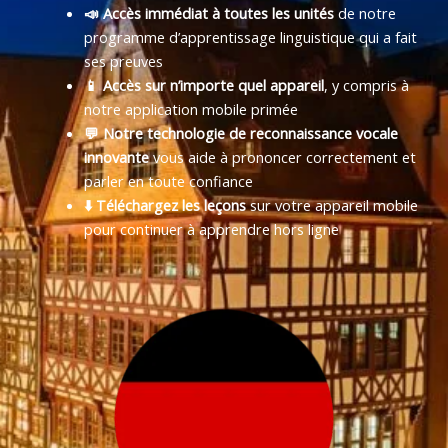
📣 Accès immédiat à toutes les unités
de notre
programme d’apprentissage linguistique qui a fait
ses preuves
📱 Accès sur n’importe quel appareil
, y compris à
notre application mobile primée
💬 Notre technologie de reconnaissance vocale
innovante
vous aide à prononcer correctement et
parler en toute confiance
⬇️ Téléchargez les leçons
sur votre appareil mobile
pour continuer à apprendre hors ligne