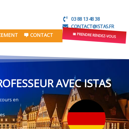
03 88 13 48 38
CONTACT@ISTAS.FR
NCEMENT
CONTACT
📅 PRENDRE RENDEZ-VOUS
ROFESSEUR AVEC ISTAS
 cours en
ves