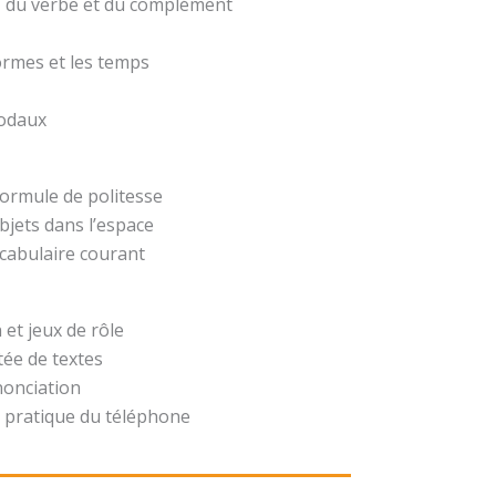
t, du verbe et du complément
formes et les temps
modaux
formule de politesse
bjets dans l’espace
ocabulaire courant
 et jeux de rôle
ée de textes
nonciation
 pratique du téléphone