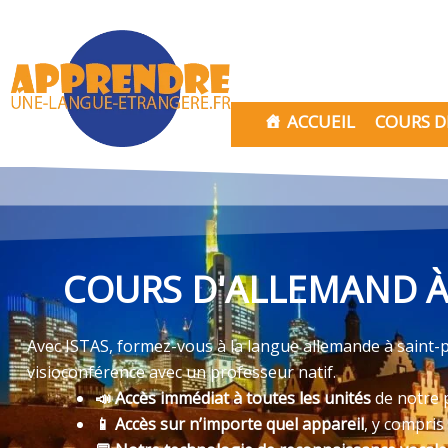
Aller
au
contenu
ACCUEIL
COURS D
COURS D'ALLEMAND À 
Avec ISTAS, formez-vous à la langue allemande à saint-p
visioconférence avec un professeur natif.
📣 Accès immédiat à toutes les unités
de notre 
📱 Accès sur n’importe quel appareil
, y compris