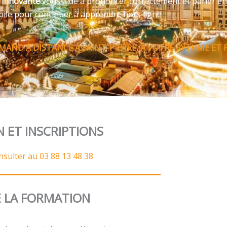
e innovante
vous aide à prononcer correctement et parler en
bile pour continuer à apprendre hors ligne
AND À DISTANCE À SAINT-PIERRE, À VOTRE RYTHME ET 
N ET INSCRIPTIONS
nsulter au 03 88 13 48 38
 LA FORMATION