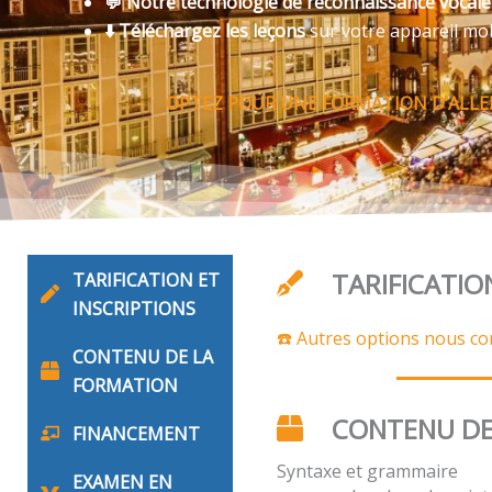
💬 Notre technologie de reconnaissance vocal
⬇️ Téléchargez les leçons
sur votre appareil mo
OPTEZ POUR UNE FORMATION D’ALLEM
TARIFICATIO
TARIFICATION ET
INSCRIPTIONS
☎️ Autres options nous co
CONTENU DE LA
FORMATION
CONTENU DE
FINANCEMENT
Syntaxe et grammaire
EXAMEN EN