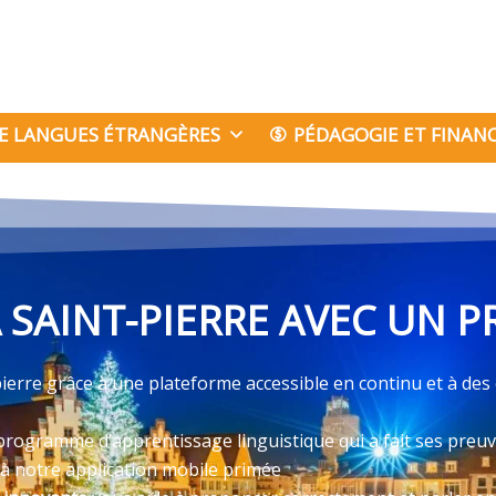
E LANGUES ÉTRANGÈRES
PÉDAGOGIE ET FINA
SAINT-PIERRE AVEC UN P
ierre grâce à une plateforme accessible en continu et à des
programme d’apprentissage linguistique qui a fait ses preu
 à notre application mobile primée