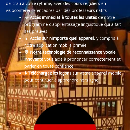
de-crau à votre rythme, avec des cours réguliers en
visioconférence encadrés par des professeurs natifs.
📣 Accès immédiat à toutes les unités
de notre
programme d’apprentissage linguistique qui a fait
ses preuves
📱 Accès sur n’importe quel appareil
, y compris à
notre application mobile primée
💬 Notre technologie de reconnaissance vocale
innovante
vous aide à prononcer correctement et
parler en toute confiance
⬇️ Téléchargez les leçons
sur votre appareil mobile
pour continuer à apprendre hors ligne