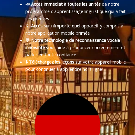
📣 Accès immédiat à toutes les unités
de notre
programme d’apprentissage linguistique qui a fait
ses preuves
📱 Accès sur n’importe quel appareil
, y compris à
notre application mobile primée
💬 Notre technologie de reconnaissance vocale
innovante
vous aide à prononcer correctement et
parler en toute confiance
⬇️ Téléchargez les leçons
sur votre appareil mobile
pour continuer à apprendre hors ligne