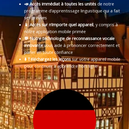
📣 Accès immédiat à toutes les unités
de notre
programme d’apprentissage linguistique qui a fait
ses preuves
📱 Accès sur n’importe quel appareil
, y compris à
notre application mobile primée
💬 Notre technologie de reconnaissance vocale
innovante
vous aide à prononcer correctement et
parler en toute confiance
⬇️ Téléchargez les leçons
sur votre appareil mobile
pour continuer à apprendre hors ligne