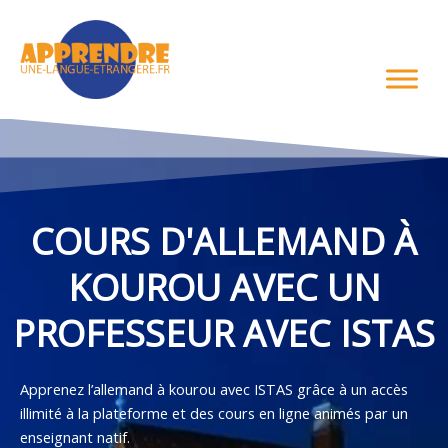
Aller
au
contenu
COURS D'ALLEMAND À
KOUROU AVEC UN
PROFESSEUR AVEC ISTAS
Apprenez l’allemand à kourou avec ISTAS grâce à un accès
illimité à la plateforme et des cours en ligne animés par un
enseignant natif.