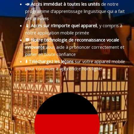
📣 Accès immédiat à toutes les unités
de notre
programme d’apprentissage linguistique qui a fait
ses preuves
📱 Accès sur n’importe quel appareil
, y compris à
notre application mobile primée
💬 Notre technologie de reconnaissance vocale
innovante
vous aide à prononcer correctement et
parler en toute confiance
⬇️ Téléchargez les leçons
sur votre appareil mobile
pour continuer à apprendre hors ligne