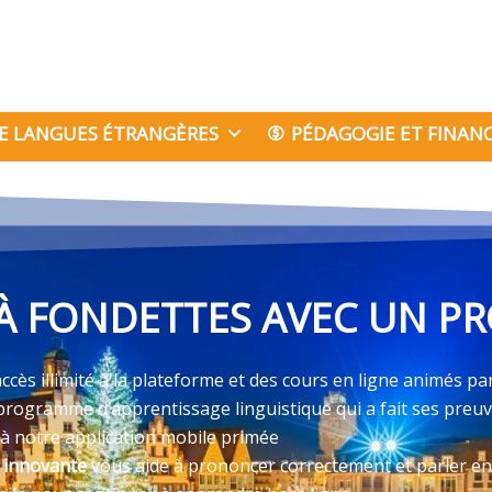
E LANGUES ÉTRANGÈRES
PÉDAGOGIE ET FINA
 FONDETTES AVEC UN PR
cès illimité à la plateforme et des cours en ligne animés pa
programme d’apprentissage linguistique qui a fait ses preu
 à notre application mobile primée
e innovante
vous aide à prononcer correctement et parler en