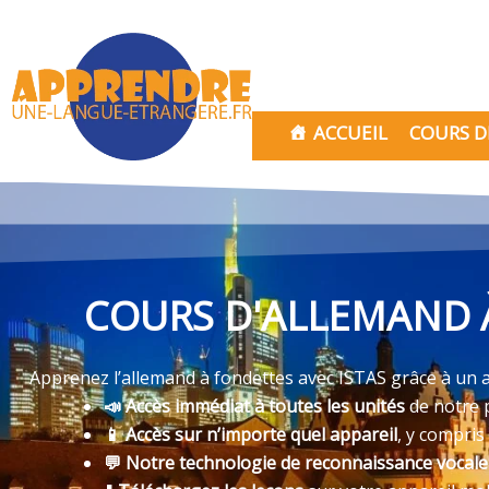
Aller
au
contenu
ACCUEIL
COURS D
COURS D'ALLEMAND À
Apprenez l’allemand à fondettes avec ISTAS grâce à un ac
📣 Accès immédiat à toutes les unités
de notre 
📱 Accès sur n’importe quel appareil
, y compris
💬 Notre technologie de reconnaissance vocal