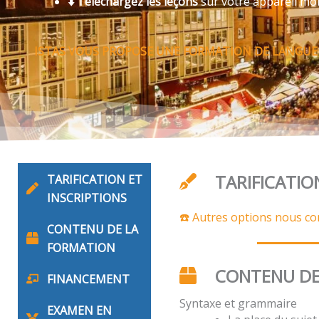
⬇️ Téléchargez les leçons
sur votre appareil mo
ISTAS VOUS PROPOSE UNE FORMATION DE LANGUE
TARIFICATIO
TARIFICATION ET
INSCRIPTIONS
☎️ Autres options nous co
CONTENU DE LA
FORMATION
CONTENU DE
FINANCEMENT
Syntaxe et grammaire
EXAMEN EN