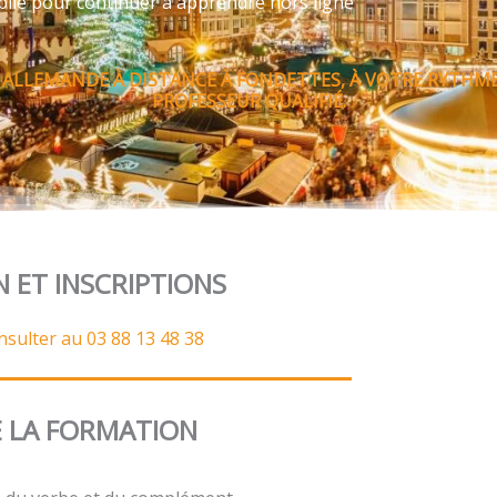
bile pour continuer à apprendre hors ligne
 ALLEMANDE À DISTANCE À FONDETTES, À VOTRE RYTHM
PROFESSEUR QUALIFIÉ.
N ET INSCRIPTIONS
nsulter au 03 88 13 48 38
 LA FORMATION