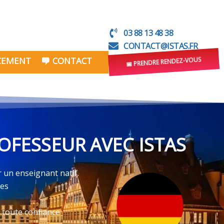
03 88 13 48 38
CONTACT@ISTAS.FR
NCEMENT
CONTACT
📅 PRENDRE RENDEZ-VOUS
OFESSEUR AVEC ISTAS
r un enseignant natif.
ves
 toute confiance