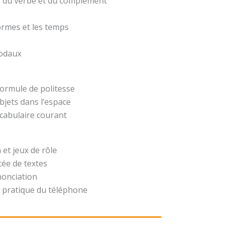
t, du verbe et du complément
formes et les temps
modaux
formule de politesse
bjets dans l’espace
ocabulaire courant
 et jeux de rôle
ée de textes
nonciation
 pratique du téléphone