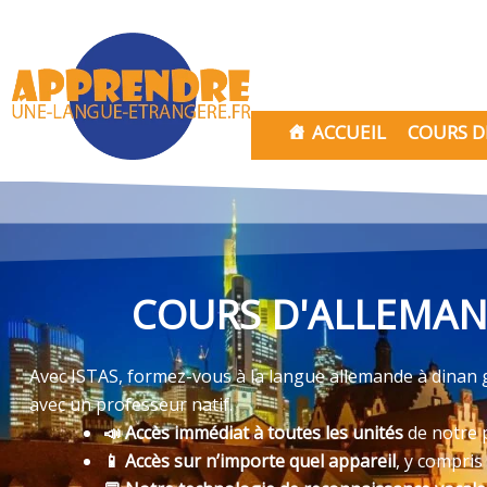
Aller
au
contenu
ACCUEIL
COURS D
COURS D'ALLEMAND
Avec ISTAS, formez-vous à la langue allemande à dinan g
avec un professeur natif.
📣 Accès immédiat à toutes les unités
de notre 
📱 Accès sur n’importe quel appareil
, y compris