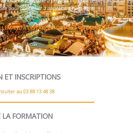
e innovante
vous aide à prononcer correctement et parler en
bile pour continuer à apprendre hors ligne
LEMAND À DISTANCE À DINAN, À VOTRE RYTHME ET PER
N ET INSCRIPTIONS
nsulter au 03 88 13 48 38
 LA FORMATION