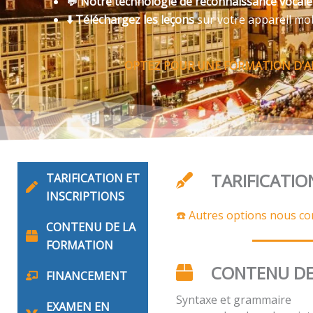
💬 Notre technologie de reconnaissance vocal
⬇️ Téléchargez les leçons
sur votre appareil mo
OPTEZ POUR UNE FORMATION D’AL
TARIFICATIO
TARIFICATION ET
INSCRIPTIONS
☎️ Autres options nous co
CONTENU DE LA
FORMATION
CONTENU DE
FINANCEMENT
Syntaxe et grammaire
EXAMEN EN