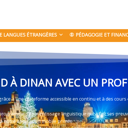
E LANGUES ÉTRANGÈRES
PÉDAGOGIE ET FINA
 À DINAN AVEC UN PROF
râce à une plateforme accessible en continu et à des cours
programme d’apprentissage linguistique qui a fait ses preu
 à notre application mobile primée