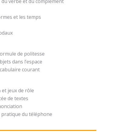
t, du verbe et du complément
formes et les temps
modaux
formule de politesse
bjets dans l’espace
ocabulaire courant
 et jeux de rôle
ée de textes
nonciation
 pratique du téléphone