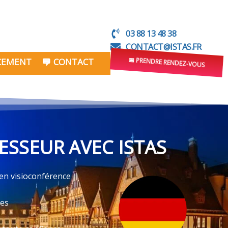
03 88 13 48 38
CONTACT@ISTAS.FR
NCEMENT
CONTACT
📅 PRENDRE RENDEZ-VOUS
ESSEUR AVEC ISTAS
 en visioconférence
ves