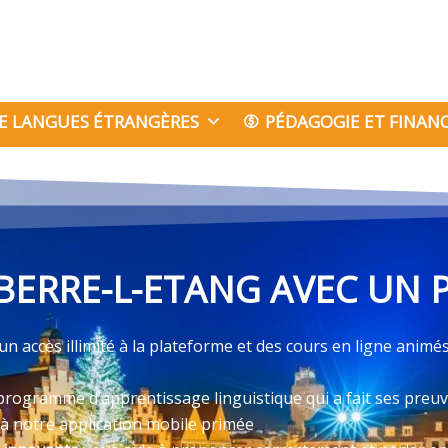
E LANGUES ÉTRANGÈRES
PÉDAGOGIE ET FINA
BERRE-L-ETANG AVEC UN P
n accès illimité à la plateforme et des cours en ligne anim
programme d’apprentissage linguistique qui a fait ses preu
 à notre application mobile primée