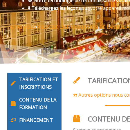
💬 Notre technologie de reconnaissance vocal
⬇️ Téléchargez les leçons
sur votre appareil mo
ISTAS VOUS PROPOSE UNE FORMATION DE LANGUE A
TARIFICATIO
TARIFICATION ET
INSCRIPTIONS
☎️ Autres options nous co
CONTENU DE LA
FORMATION
CONTENU DE
FINANCEMENT
Syntaxe et grammaire