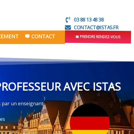
03 88 13 48 38
CONTACT@ISTAS.FR
NCEMENT
CONTACT
📅 PRENDRE RENDEZ-VOUS
ROFESSEUR AVEC ISTAS
és par un enseignant
ves