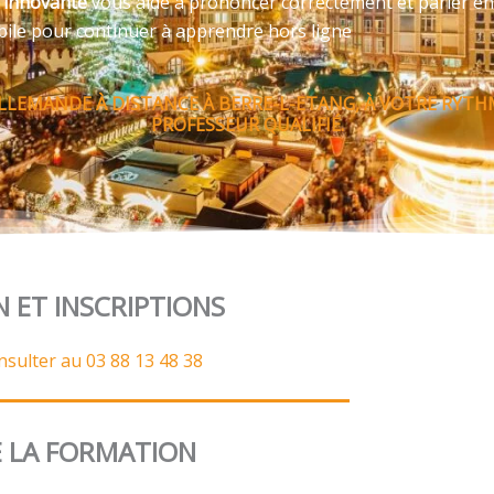
e innovante
vous aide à prononcer correctement et parler en
bile pour continuer à apprendre hors ligne
LLEMANDE À DISTANCE À BERRE-L-ETANG, À VOTRE RYT
PROFESSEUR QUALIFIÉ.
N ET INSCRIPTIONS
nsulter au 03 88 13 48 38
 LA FORMATION