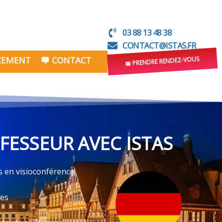
03 88 13 48 38
CONTACT@ISTAS.FR
NCEMENT
CONTACT
📅 PRENDRE RENDEZ-VOUS
FESSEUR AVEC ISTAS
s en visioconférence
ves