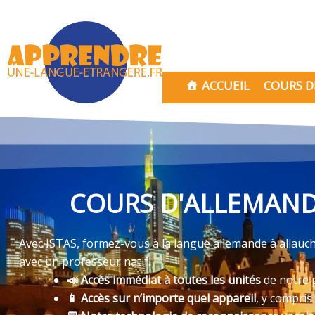
Aller
au
contenu
ACCUEIL
COURS D
COURS D'ALLEMAND 
Avec ISTAS, formez-vous à la langue allemande à allauch
avec un professeur natif.
📣 Accès immédiat à toutes les unités
de notre 
📱 Accès sur n’importe quel appareil
, y compris