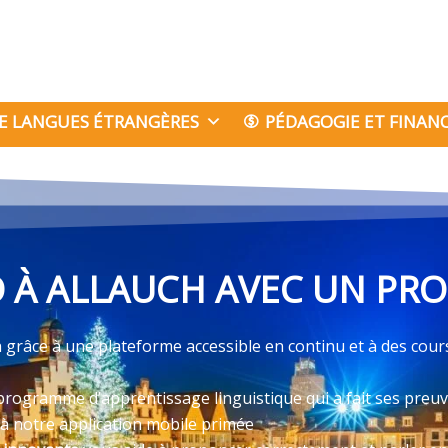
E LANGUES ÉTRANGÈRES
PÉDAGOGIE ET FINA
À ALLAUCH AVEC UN PRO
 grâce à une plateforme accessible en continu et à des cour
programme d’apprentissage linguistique qui a fait ses preu
 à notre application mobile primée