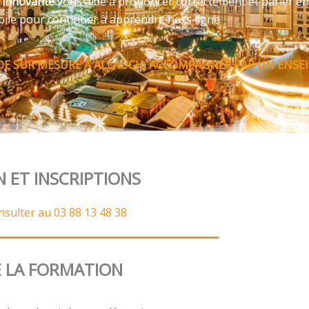
e innovante
vous aide à prononcer correctement et parler en
bile pour continuer à apprendre hors ligne
E SUR MESURE À ALLAUCH, ACCOMPAGNÉE PAR UN ENSEI
N ET INSCRIPTIONS
nsulter au 03 88 13 48 38
 LA FORMATION