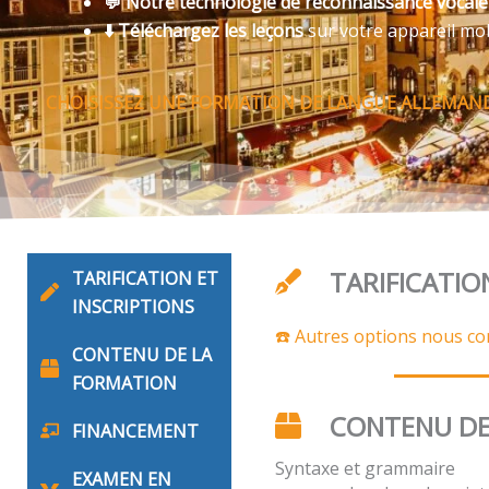
💬 Notre technologie de reconnaissance vocal
⬇️ Téléchargez les leçons
sur votre appareil mo
CHOISISSEZ UNE FORMATION DE LANGUE ALLEMAND
TARIFICATIO
TARIFICATION ET
INSCRIPTIONS
☎️ Autres options nous co
CONTENU DE LA
FORMATION
CONTENU DE
FINANCEMENT
Syntaxe et grammaire
EXAMEN EN