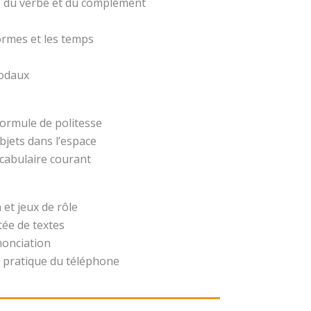
t, du verbe et du complément
formes et les temps
modaux
formule de politesse
bjets dans l’espace
ocabulaire courant
 et jeux de rôle
ée de textes
nonciation
 pratique du téléphone