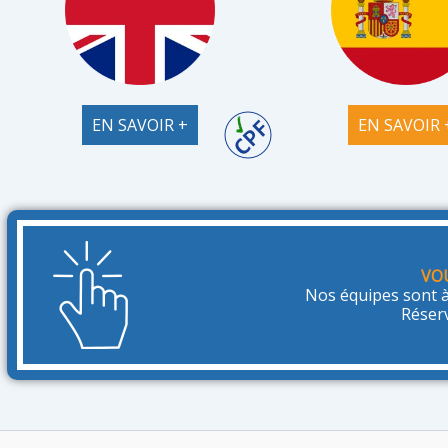
EN SAVOIR +
EN SAVOIR 
VO
Nos équipes sont à
Réser