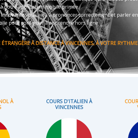
 à notre application mobile primée
e innovante
vous aide à prononcer correctement et parler en
bile pour continuer à apprendre hors ligne
ÉTRANGÈRE À DISTANCE À VINCENNES, À VOTRE RYTHME 
NOL À
COURS D'ITALIEN À
COUR
S
VINCENNES