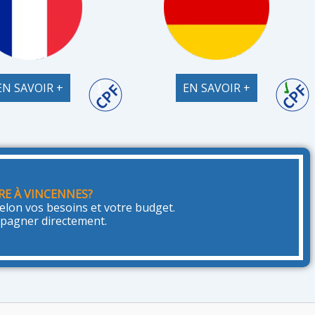
EN SAVOIR +
EN SAVOIR +
RE À VINCENNES?
lon vos besoins et votre budget.
mpagner directement.