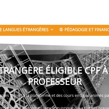
E LANGUES ÉTRANGÈRES
PÉDAGOGIE ET FINA
TRANGÈRE ÉLIGIBLE CPF À
PROFESSEUR
ccès illimité à la plateforme et des cours en ligne animés 
programme d’apprentissage linguistique qui a fait ses preu