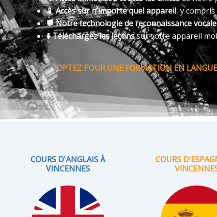
📱 Accès sur n’importe quel appareil
, y compris
💬 Notre technologie de reconnaissance vocal
⬇️ Téléchargez les leçons
sur votre appareil mo
OPTEZ POUR UNE FORMATION EN LANGUE 
COURS D'ANGLAIS À
COURS D'ESPAG
VINCENNES
VINCENNE