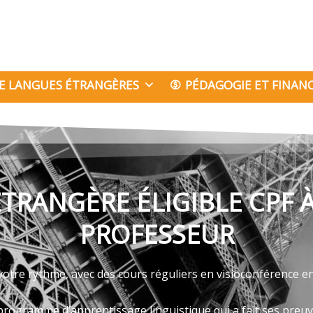
E LANGUES ÉTRANGÈRES
PÉDAGOGIE ET FINA
TRANGÈRE ÉLIGIBLE CPF À
PROFESSEUR
 votre rythme, avec des cours réguliers en visioconférence e
programme d’apprentissage linguistique qui a fait ses preu