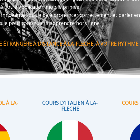
 à notre application mobile primée
e innovante
vous aide à prononcer correctement et parler en
bile pour continuer à apprendre hors ligne
ÉTRANGÈRE À DISTANCE À LA-FLECHE, À VOTRE RYTHME 
L À LA-
COURS D'ITALIEN À LA-
COURS 
FLECHE