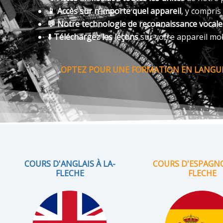
📱 Accès sur n’importe quel appareil
, y compris
💬 Notre technologie de reconnaissance vocal
⬇️ Téléchargez les leçons
sur votre appareil mo
OPTEZ POUR UNE FORMATION EN LANGUE 
COURS D'ANGLAIS À LA-
COURS D'ESPAGNO
FLECHE
FLECHE