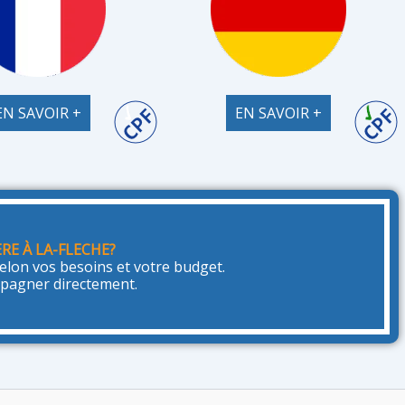
EN SAVOIR +
EN SAVOIR +
E À LA-FLECHE?
lon vos besoins et votre budget.
mpagner directement.