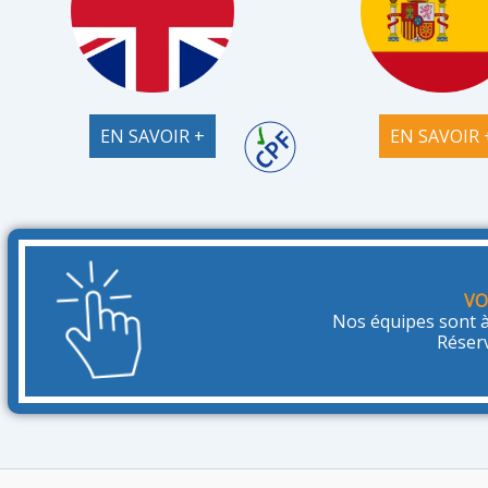
EN SAVOIR +
EN SAVOIR 
VO
Nos équipes sont à
Réser