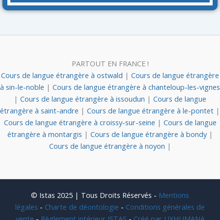
PARTOUT EN FRANCE !
Cours de langue étrangère à ostwald
|
Cours de langue étrangère
à sin-le-noble
|
Cours de langue étrangère à chanteloup-les-vignes
|
Cours de langue étrangère à issoudun
|
Cours de langue
étrangère à saint-andre
|
Cours de langue étrangère à le-pontet
|
Cours de langue étrangère à croissy-sur-seine
|
Cours de langue
étrangère à montargis
|
Cours de langue étrangère à bondy
|
Cours de langue étrangère à noyon
|
© Istas 2025 | Tous Droits Réservés -
Mentions
légales
-
Charte de déontologie
-
Conditions générales de
vente
-
Règlement intérieur ISTAS
-
Créé par UXHUMANA