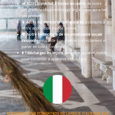
📣 Accès immédiat à toutes les unités
de notre
programme d’apprentissage linguistique qui a fait
ses preuves
📱 Accès sur n’importe quel appareil
, y compris à
notre application mobile primée
💬 Notre technologie de reconnaissance vocale
innovante
vous aide à prononcer correctement et
parler en toute confiance
⬇️ Téléchargez les leçons
sur votre appareil mobile
pour continuer à apprendre hors ligne
CHOISISSEZ UNE FORMATION DE LANGUE ITALIENNE SUR