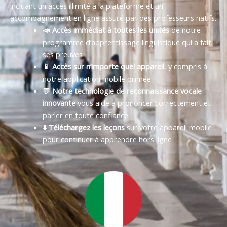
incluant un accès illimité à la plateforme et un
accompagnement en ligne assuré par des professeurs natifs.
📣 Accès immédiat à toutes les unités
de notre
programme d’apprentissage linguistique qui a fait
ses preuves
📱 Accès sur n’importe quel appareil
, y compris à
notre application mobile primée
💬 Notre technologie de reconnaissance vocale
innovante
vous aide à prononcer correctement et
parler en toute confiance
⬇️ Téléchargez les leçons
sur votre appareil mobile
pour continuer à apprendre hors ligne