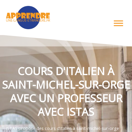
Aller
au
contenu
COURS D'ITALIEN À
SAINT-MICHEL-SUR-ORGE
AVEC UN PROFESSEUR
AVEC ISTAS
ISTAS propose des cours d’italien à saint-michel-sur-orge