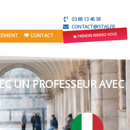
03 88 13 48 38
CONTACT@ISTAS.FR
NCEMENT
CONTACT
📅 PRENDRE RENDEZ-VOUS
VEC UN PROFESSEUR AVEC
nu et à des cours en
ves