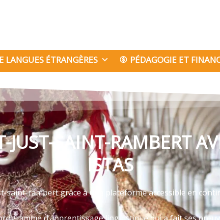
E LANGUES ÉTRANGÈRES
PÉDAGOGIE ET FINA
NT-JUST-SAINT-RAMBERT A
ISTAS
st-saint-rambert grâce à une plateforme accessible en conti
programme d’apprentissage linguistique qui a fait ses preu