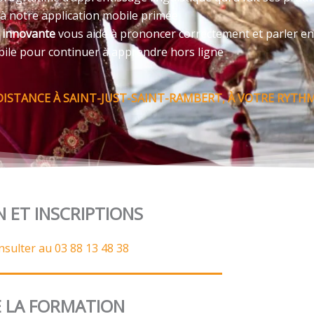
 à notre application mobile primée
e innovante
vous aide à prononcer correctement et parler en
bile pour continuer à apprendre hors ligne
DISTANCE À SAINT-JUST-SAINT-RAMBERT, À VOTRE RYTHM
N ET INSCRIPTIONS
nsulter au 03 88 13 48 38
 LA FORMATION