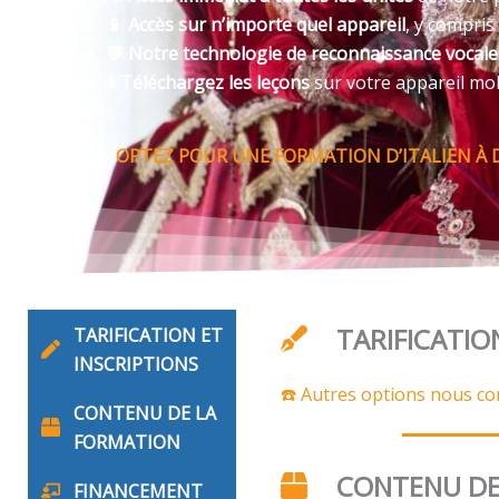
📱 Accès sur n’importe quel appareil
, y compris
💬 Notre technologie de reconnaissance vocal
⬇️ Téléchargez les leçons
sur votre appareil mo
OPTEZ POUR UNE FORMATION D’ITALIEN À 
TARIFICATIO
TARIFICATION ET
INSCRIPTIONS
☎️ Autres options nous co
CONTENU DE LA
FORMATION
CONTENU DE
FINANCEMENT