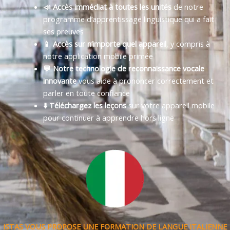
📣 Accès immédiat à toutes les unités
de notre
programme d’apprentissage linguistique qui a fait
ses preuves
📱 Accès sur n’importe quel appareil
, y compris à
notre application mobile primée
💬 Notre technologie de reconnaissance vocale
innovante
vous aide à prononcer correctement et
parler en toute confiance
⬇️ Téléchargez les leçons
sur votre appareil mobile
pour continuer à apprendre hors ligne
ISTAS VOUS PROPOSE UNE FORMATION DE LANGUE ITALIENNE