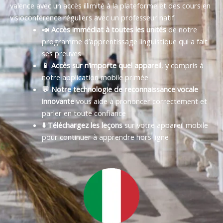
valence avec un accès illimité à la plateforme et des cours en
visioconférence réguliers avec un professeur natif.
📣 Accès immédiat à toutes les unités
de notre
programme d’apprentissage linguistique qui a fait
ses preuves
📱 Accès sur n’importe quel appareil
, y compris à
notre application mobile primée
💬 Notre technologie de reconnaissance vocale
innovante
vous aide à prononcer correctement et
parler en toute confiance
⬇️ Téléchargez les leçons
sur votre appareil mobile
pour continuer à apprendre hors ligne