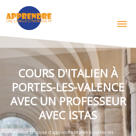
Aller
au
contenu
COURS D'ITALIEN À
PORTES-LES-VALENCE
AVEC UN PROFESSEUR
AVEC ISTAS
ISTAS vous propose d’apprendre l’italien à portes-les-