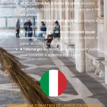
📣 Accès immédiat à toutes les unités
de notre
programme d’apprentissage linguistique qui a fait
ses preuves
📱 Accès sur n’importe quel appareil
, y compris à
notre application mobile primée
💬 Notre technologie de reconnaissance vocale
innovante
vous aide à prononcer correctement et
parler en toute confiance
⬇️ Téléchargez les leçons
sur votre appareil mobile
pour continuer à apprendre hors ligne
CHOISISSEZ UNE FORMATION DE LANGUE ITALIENNE SUR