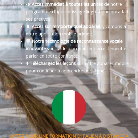
📣 Accès immédiat à toutes les unités
de notre
programme d’apprentissage linguistique qui a fait
ses preuves
📱 Accès sur n’importe quel appareil
, y compris à
notre application mobile primée
💬 Notre technologie de reconnaissance vocale
innovante
vous aide à prononcer correctement et
parler en toute confiance
⬇️ Téléchargez les leçons
sur votre appareil mobile
pour continuer à apprendre hors ligne
OPTEZ POUR UNE FORMATION D’ITALIEN À DISTANCE À