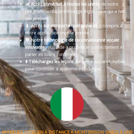
📣 Accès immédiat à toutes les unités
de notre
programme d’apprentissage linguistique qui a fait
ses preuves
📱 Accès sur n’importe quel appareil
, y compris à
notre application mobile primée
💬 Notre technologie de reconnaissance vocale
innovante
vous aide à prononcer correctement et
parler en toute confiance
⬇️ Téléchargez les leçons
sur votre appareil mobile
pour continuer à apprendre hors ligne
APPRENEZ L’ITALIEN À DISTANCE À MONTBRISON GRÂCE À UNE