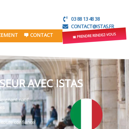
03 88 13 48 38
CONTACT@ISTAS.FR
NCEMENT
CONTACT
📅 PRENDRE RENDEZ-VOUS
SEUR AVEC ISTAS
eignant natif.
ves
 toute confiance