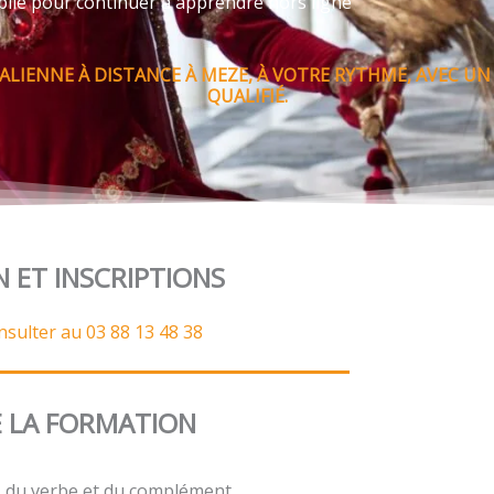
bile pour continuer à apprendre hors ligne
ALIENNE À DISTANCE À MEZE, À VOTRE RYTHME, AVEC 
QUALIFIÉ.
N ET INSCRIPTIONS
nsulter au 03 88 13 48 38
 LA FORMATION
t, du verbe et du complément