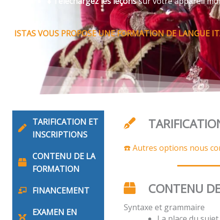
⬇️ Téléchargez les leçons
sur votre appareil mo
ISTAS VOUS PROPOSE UNE FORMATION DE LANGUE IT
TARIFICATIO
TARIFICATION ET
INSCRIPTIONS
☎️ Autres options nous co
CONTENU DE LA
FORMATION
CONTENU DE
FINANCEMENT
Syntaxe et grammaire
EXAMEN EN
La place du suje