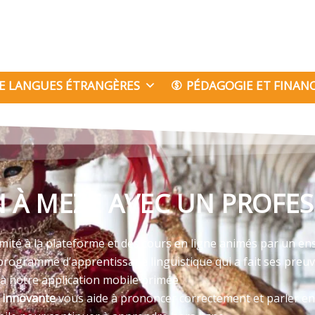
E LANGUES ÉTRANGÈRES
PÉDAGOGIE ET FINA
N À MEZE AVEC UN PROFES
imité à la plateforme et des cours en ligne animés par un ens
programme d’apprentissage linguistique qui a fait ses preu
 à notre application mobile primée
e innovante
vous aide à prononcer correctement et parler en