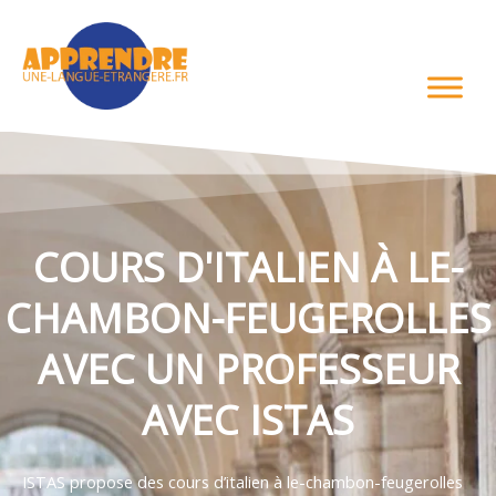
Aller
au
contenu
COURS D'ITALIEN À LE-
CHAMBON-FEUGEROLLES
AVEC UN PROFESSEUR
AVEC ISTAS
ISTAS propose des cours d’italien à le-chambon-feugerolles