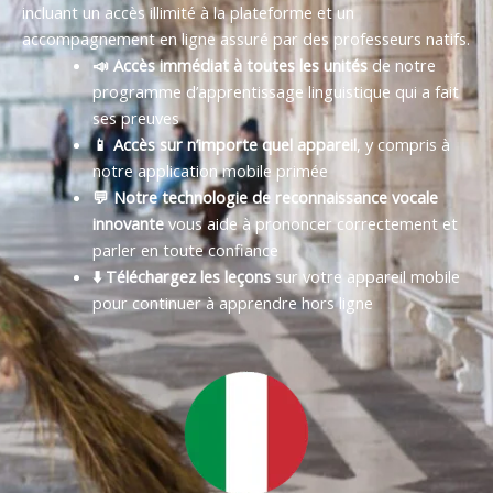
incluant un accès illimité à la plateforme et un
accompagnement en ligne assuré par des professeurs natifs.
📣 Accès immédiat à toutes les unités
de notre
programme d’apprentissage linguistique qui a fait
ses preuves
📱 Accès sur n’importe quel appareil
, y compris à
notre application mobile primée
💬 Notre technologie de reconnaissance vocale
innovante
vous aide à prononcer correctement et
parler en toute confiance
⬇️ Téléchargez les leçons
sur votre appareil mobile
pour continuer à apprendre hors ligne