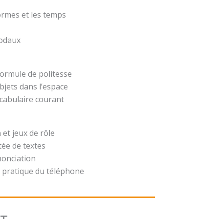
formes et les temps
modaux
formule de politesse
bjets dans l’espace
ocabulaire courant
 et jeux de rôle
ée de textes
nonciation
 pratique du téléphone