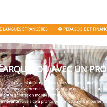
E LANGUES ÉTRANGÈRES
PÉDAGOGIE ET FINA
 CARQUEFOU AVEC UN PRO
s illimité à la plateforme et des cours en ligne animés par 
programme d’apprentissage linguistique qui a fait ses preu
 à notre application mobile primée
e innovante
vous aide à prononcer correctement et parler en