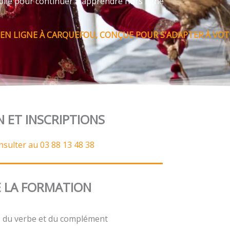
bile pour continuer à apprendre hors ligne
 EN LIGNE À CARQUEFOU, CONÇUE POUR S’ADAPTER À VOTR
N ET INSCRIPTIONS
nsulter au 03 88 13 48 38
 LA FORMATION
t, du verbe et du complément