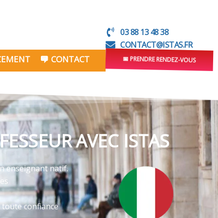
03 88 13 48 38
CONTACT@ISTAS.FR
NCEMENT
CONTACT
📅 PRENDRE RENDEZ-VOUS
FESSEUR AVEC ISTAS
un enseignant natif.
ves
 toute confiance