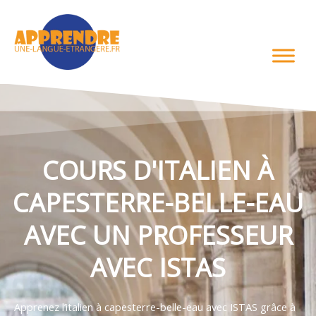
Aller
au
contenu
COURS D'ITALIEN À
CAPESTERRE-BELLE-EAU
AVEC UN PROFESSEUR
AVEC ISTAS
Apprenez l’italien à capesterre-belle-eau avec ISTAS grâce à