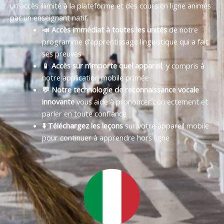
un accès illimité à la plateforme et des cours en ligne animés
par un enseignant natif.
📣 Accès immédiat à toutes les unités
de notre
programme d’apprentissage linguistique qui a fait
ses preuves
📱 Accès sur n’importe quel appareil
, y compris à
notre application mobile primée
💬 Notre technologie de reconnaissance vocale
innovante
vous aide à prononcer correctement et
parler en toute confiance
⬇️ Téléchargez les leçons
sur votre appareil mobile
pour continuer à apprendre hors ligne